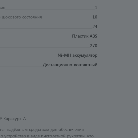
вия
1
з шокового состояния
10
24
Пластик ABS
270
Ni-MH аккумулятор
Дистанционно-контактный
У Каракурт-А
тся надёжным средством для обеспечения
 устройство в виде пистолетной рукоятки, что