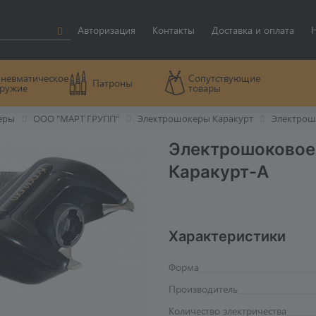
Авторизация
Контакты
Доставка и оплата
невматическое
Сопутствующие
Патроны
ружие
товары
еры
ООО "МАРТ ГРУПП"
Электрошокеры Каракурт
Электрош
Электрошоковое
Каракурт-А
Характеристики
Форма
Производитель
Количество электричества