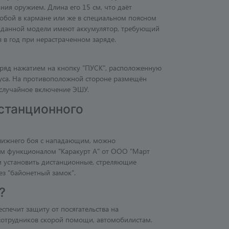
ния оружием. Длина его 15 см, что даёт
собой в кармане или же в специальном поясном
ы данной модели имеют аккумулятор, требующий
з в год при нерастраченном заряде.
зряд нажатием на кнопку "ПУСК", расположенную
уса. На противоположной стороне размещён
случайное включение ЭШУ.
станционного
лижнего боя с нападающим, можно
ым функционалом "Каракурт А" от ООО "Март
ти установить дистанционные, стреляющие
ез "байонетный замок".
?
печит защиту от посягательства на
 сотрудников скорой помощи, автомобилистам.