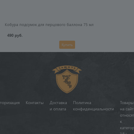
Кобура подсумок для перцового баллона 75 мл
490 руб.
Купить
торизация
Контакты
Доставка
Политика
Товары
и оплата
конфиденциальности
на сайт
относя
к
катего
18+