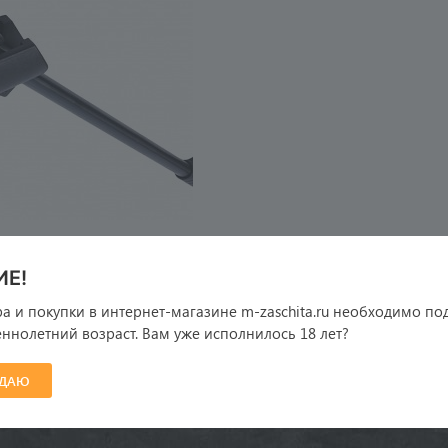
Е!
там
Принимаем к оплате
а и покупки в интернет-магазине m-zaschita.ru необходимо по
ация
ннолетний возраст. Вам уже исполнилось 18 лет?
а и оплата
и
ЖДАЮ
а конфиденциальности
на сайте относятся к категории 18+