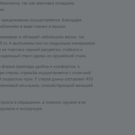
безопасна, так как винтовка оснащена
ем.
 прицеливание осуществляется, благодаря
облениям в виде планки и мушки.
размерам и обладает небольшим весом, так
2,9 кг. А выполнена она из следующих материалов:
 из пластика черной расцветки, стойкого к
надежный ствол сделан из оружейной стали.
то форма приклада удобна и комфортна, а
и ствола, стрельба осуществляется с отличной
 скоростью пули. У ствола длина составляет 450
резиновый затыльник, способствующий меньшей
 проста в обращении, а помимо оружия в ее
пружина и инструкция.