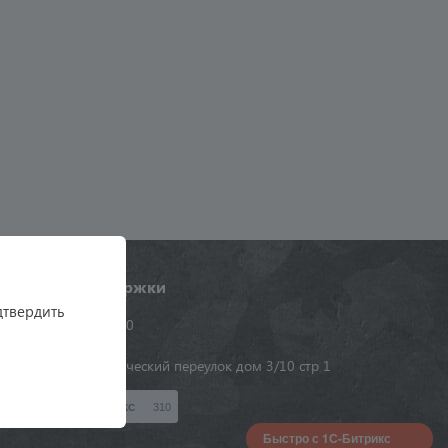
Служба поддержки
дтвердить
+7 (495) 984-16-90
г. Москва, Электрический переулок дом 3/10 стр 1
310
ИКС
Быстро с 1С-Битрикс