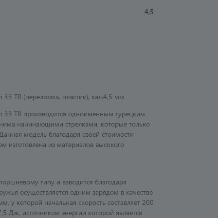
4,5
33 TR (переломка, пластик), кал.4,5 мм
an 33 TR производится одноименным турецким
нима начинающими стрелками, которые только
 Данная модель благодаря своей стоимости
ом изготовлена из материалов высокого
поршневому типу и взводится благодаря
 ружья осуществляется одним зарядом в качестве
мм, у которой начальная скорость составляет 200
,5 Дж, источником энергии которой является