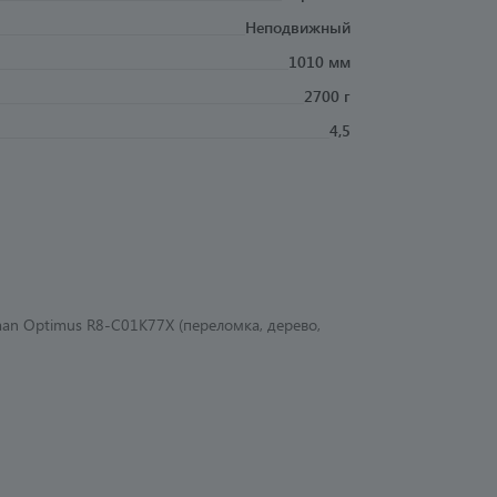
Неподвижный
1010 мм
2700 г
4,5
an Optimus R8-C01K77X (переломка, дерево,