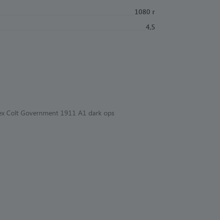
1080 г
4,5
x Colt Government 1911 A1 dark ops