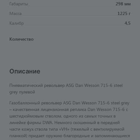
Габариты
298 мм
Масса
1225 г
Калибр
4,5
Количество
Описание
Пневматический револьвер ASG Dan Wesson 715-6 steel
grey пулевой
Газобаллонный револьвер ASG Dan Wesson 715-6 steel grey
– качественная лицензионная реплика Dan Wesson 715-6 с
шестидюймовым стволом, одного из самых точных в
линейке фирмы DWA. Немного скошенный в передней
части кожух ствола типа «VH» (тяжелый с вентилируемой
планкой) придает оружию благородные и запоминающиеся