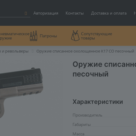
Авторизация
Контакты
Доставка и оплата
невматическое
Сопутствующие
Патроны
ружие
товары
ы и револьверы
Оружие списанное охолощенное К17 СО песочный
Оружие списанн
песочный
Характеристики
Производитель
Габариты
Масса