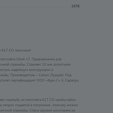
10ТК
е К17 СО песочный
пистолета Glock 17. Предназначен для
чной стрельбы. Стреляет 10 мм холостыми
ростую, надёжную конструкцию и
ьбы. Производитель – Ceonic (Турция). Под
столет сертифицирует ООО «Курс-С» (г. Сарапул,
ет стрельбу из пистолета К17 СО необычайно
ла патрон подается в патронник, поэтому можно
мичной стрельбы. Ствол оружия изготовлен из