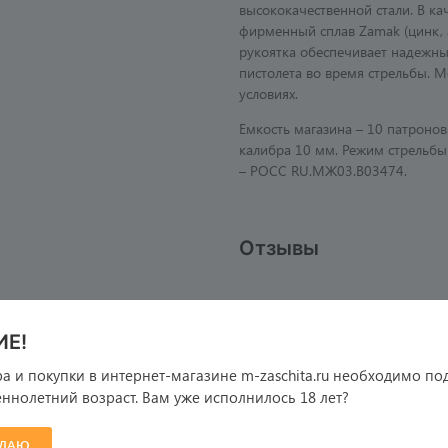
высококачественной стали. В ка
фирменный сплав Zamak (цинк, 
рукоятка обеспечивает надежны
пистолета во время стрельбы. 
условиях.
Емкость магазина – 10 патроно
калибра 10 мм. Режим стрельбы
– РОСС RU.МЖ03.В03474.
Отзывы
Е!
там
Принимаем к оплате
а и покупки в интернет-магазине m-zaschita.ru необходимо по
ация
ннолетний возраст. Вам уже исполнилось 18 лет?
а и оплата
и
ЖДАЮ