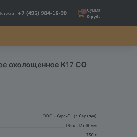
Сумма:
0
+7 (495) 984-16-90
Новости
0 руб.
ое охолощенное К17 СО
ООО «Курс-С» (г. Сарапул)
196x137x38 мм
750 г