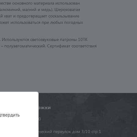
честве основного материала использован
алюминий, магний и медь). Шероховатая
й хват и предотвращает соскальзывание
Может использоваться при любых погодных
в. Используются светозвуковые патроны 10ТК
 – полуавтоматический. Сертификат соответствия
Служба поддержки
дтвердить
+7 (495) 984-16-90
г. Москва, Электрический переулок дом 3/10 стр 1