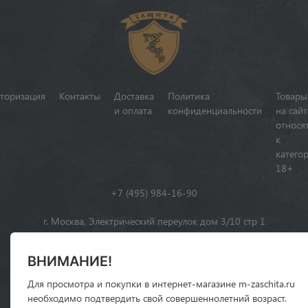
торизация
Контакты
Доставка
Политика
Товары
и оплата
конфиденциальности
на сайт
относя
к
катего
18+
+7 (495) 984-16-90
г. Москва, Электрический переулок дом 3/10 стр 1
310
ИКС
ВНИМАНИЕ!
Для просмотра и покупки в интернет-магазине m-zaschita.ru
необходимо подтвердить свой совершеннолетний возраст.